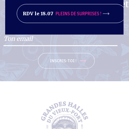
La Gazette.
Agenda et
RDV le 18.07
PLEINS DE SURPRISES !
bons plans.
INSCRIS-TOI !