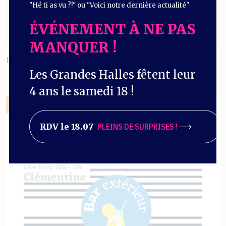
"Hé ti as vu ?!" ou "Voici notre dernière actualité"
ÉVÉNEMENT À NE PAS
MANQUER !
LA VIE EN ROUGE & NOIR 🏉
Les Grandes Halles fêtent leur
4 ans le samedi 18 !
07/03/2026
RDV le 18.07
PLEINS DE SURPRISES !