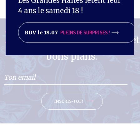
Les Grandes Halles fêtent leur
4 ans le samedi 18 !
La Gazette.
RDV le 18.07
PLEINS DE SURPRISES !
Agenda et
bons plans.
INSCRIS-TOI !