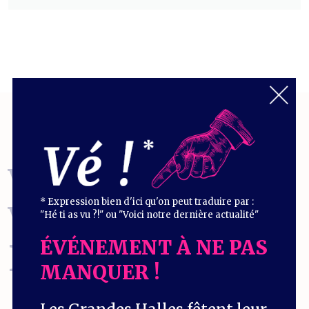
VOUS EN
* Expression bien d'ici qu'on peut traduire par :
VOULEZ
"Hé ti as vu ?!" ou "Voici notre dernière actualité"
ÉVÉNEMENT À NE PAS
ENCORE
?
MANQUER !