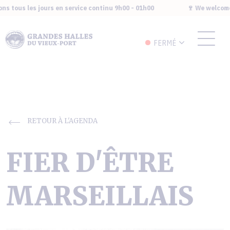
s tous les jours en service continu 9h00 - 01h00
🍷 We welcome 
FERMÉ
RETOUR À L'AGENDA
FIER D'ÊTRE
MARSEILLAIS