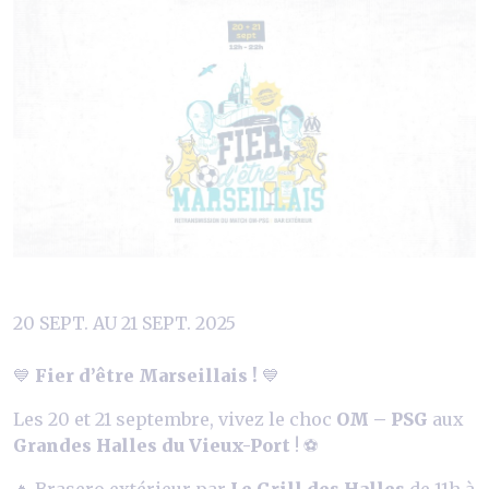
20 SEPT. AU 21 SEPT. 2025
💙
Fier d’être Marseillais !
💙
Les 20 et 21 septembre, vivez le choc
OM – PSG
aux
Grandes Halles du Vieux-Port
! ⚽
🔥 Brasero extérieur par
Le Grill des Halles
de 11h à