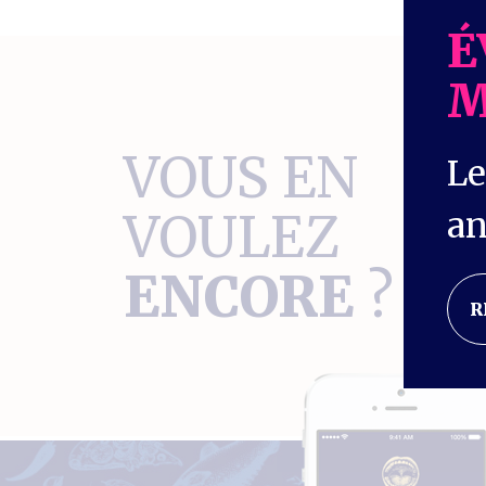
É
M
VOUS EN
Le
an
VOULEZ
ENCORE
?
R