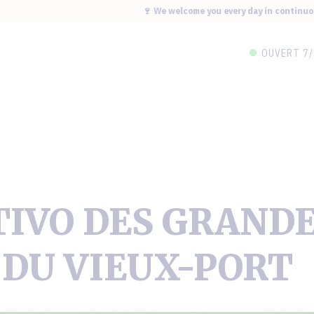
🍷 We welcome you every day in continuous se
OUVERT
7/
TIVO DES GRAND
 DU VIEUX-PORT