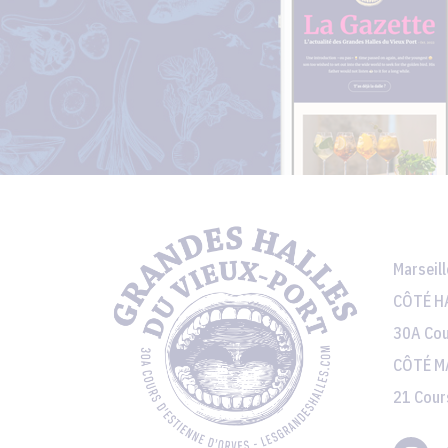
Marseil
CÔTÉ HA
30A Cou
CÔTÉ M
21 Cour