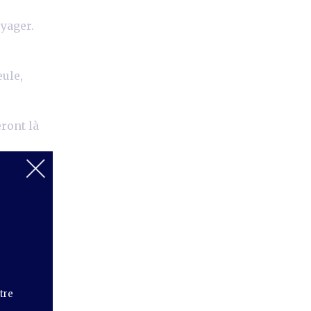
yager.
eule,
eront là
otre