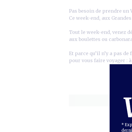
Pas besoin de prendre un V
Ce week-end, aux Grandes Ha
Tout le week-end, venez d
aux boulettes ou carbonara 
Et parce qu’il n’y a pas de 
pour vous faire voyager : à
* Exp
derni