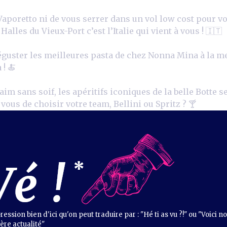
aporetto ni de vous serrer dans un vol low cost pour vo
lles du Vieux-Port c’est l’Italie qui vient à vous ! 🇮🇹
éguster les meilleures pasta de chez Nonna Mina
à la m
! 🍝
faim sans soif, les apéritifs iconiques de la belle Botte s
 vous de choisir votre team, Bellini ou Spritz ? 🍸
ression bien d'ici qu'on peut traduire par : "Hé ti as vu ?!" ou "Voici n
ère actualité"