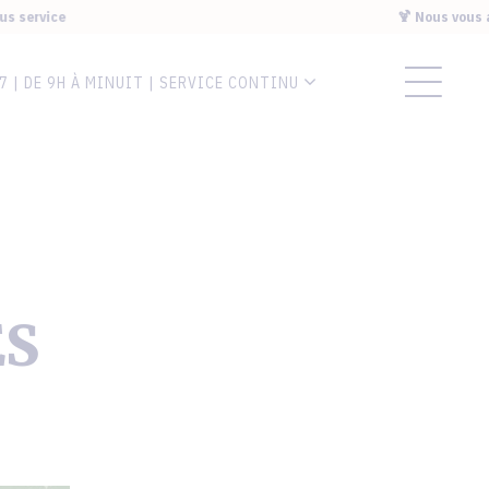
rvice
🍹 Nous vous accuei
7 | DE 9H À MINUIT | SERVICE CONTINU
ES