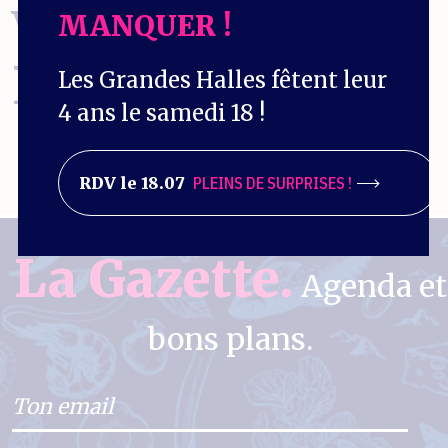
VOULEZ
MANQUER !
ENCORE
?
Les Grandes Halles fêtent leur
4 ans le samedi 18 !
RDV le 18.07
PLEINS DE SURPRISES !
La Gazette.
Agenda et
bons plans.