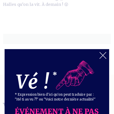
Halles qu’on la vit. À demain ! 😝
* Expression bien d'ici qu'on peut traduire par :
"Hé ti as vu ?!" ou "Voici notre dernière actualité"
VOUS EN
ÉVÉNEMENT À NE PAS