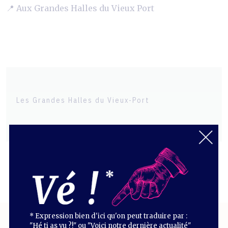
📍 Aux Grandes Halles du Vieux Port
Les Grandes Halles du Vieux-Port
* Expression bien d'ici qu'on peut traduire par :
"Hé ti as vu ?!" ou "Voici notre dernière actualité"