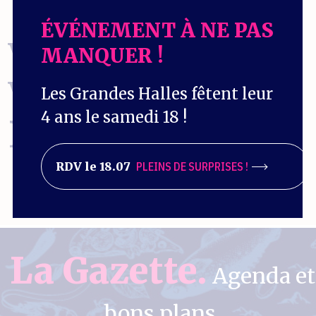
ÉVÉNEMENT À NE PAS
VOUS EN
MANQUER !
VOULEZ
Les Grandes Halles fêtent leur
4 ans le samedi 18 !
ENCORE
?
RDV le 18.07
PLEINS DE SURPRISES !
La Gazette.
Agenda et
bons plans.