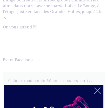
aime dans notre taverne marseillaise, Le Bouge, à
l'étage, juste en face des Grandes Halles, jusqu'à 2h.
🕺
On vous attend !!!!
Event Facebook
💵 Un prix unique de 8€ pour tous les spritz,
Aperol ou Capo
🍕 Une offre de pizza fritta deliziosa avec
notre échoppier napolitain préféré 500 Degrès