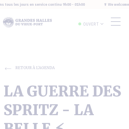
 tous les jours en service continu 9h00 - 01h00
🍷 We welcome y
OUVERT
RETOUR À L'AGENDA
LA GUERRE DES
SPRITZ - LA
BELLE ⚡️