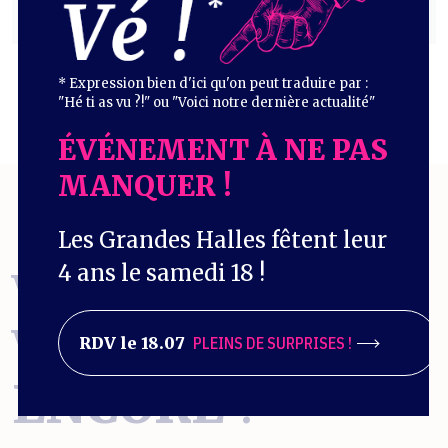
* Expression bien d'ici qu'on peut traduire par :
"Hé ti as vu ?!" ou "Voici notre dernière actualité"
ÉVÉNEMENT À NE PAS
MANQUER !
Les Grandes Halles fêtent leur
4 ans le samedi 18 !
VOUS EN
VOULEZ
RDV le 18.07
PLEINS DE SURPRISES !
ENCORE
?