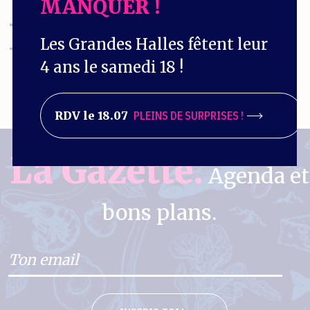
MANQUER !
ENCORE
?
Les Grandes Halles fêtent leur
4 ans le samedi 18 !
RDV le 18.07
PLEINS DE SURPRISES !
La Gazette.
Agenda et
bons plans.