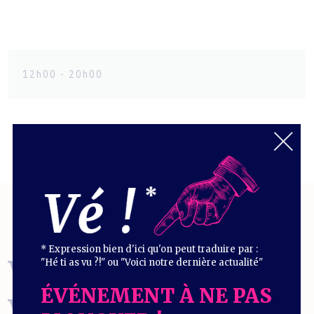
12h00 - 20h00
* Expression bien d'ici qu'on peut traduire par :
VOUS EN
"Hé ti as vu ?!" ou "Voici notre dernière actualité"
ÉVÉNEMENT À NE PAS
VOULEZ