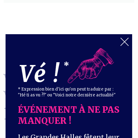
VOUS EN
* Expression bien d'ici qu'on peut traduire par :
VOULEZ
"Hé ti as vu ?!" ou "Voici notre dernière actualité"
ÉVÉNEMENT À NE PAS
ENCORE
?
MANQUER !
Les Grandes Halles fêtent leur